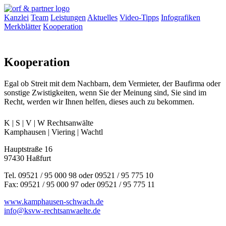
Kanzlei
Team
Leistungen
Aktuelles
Video-Tipps
Infografiken
Merkblätter
Kooperation
Kooperation
Egal ob Streit mit dem Nachbarn, dem Vermieter, der Baufirma oder
sonstige Zwistigkeiten, wenn Sie der Meinung sind, Sie sind im
Recht, werden wir Ihnen helfen, dieses auch zu bekommen.
K | S | V | W Rechtsanwälte
Kamphausen | Viering | Wachtl
Hauptstraße 16
97430 Haßfurt
Tel. 09521 / 95 000 98 oder 09521 / 95 775 10
Fax: 09521 / 95 000 97 oder 09521 / 95 775 11
www.kamphausen-schwach.de
info@ksvw-rechtsanwaelte.de